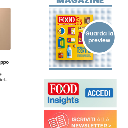
MAGAZINE
luppo
e
del…