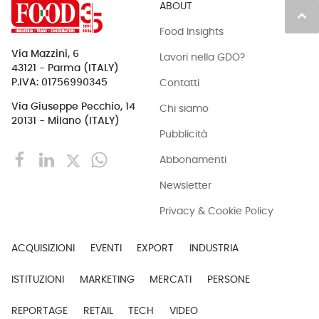
ABOUT
keyboard_arrow_up
Food Insights
Via Mazzini, 6
Lavori nella GDO?
43121 - Parma (ITALY)
Contatti
P.IVA: 01756990345
Via Giuseppe Pecchio, 14
Chi siamo
20131 - Milano (ITALY)
Pubblicità
Abbonamenti
Newsletter
Privacy & Cookie Policy
ACQUISIZIONI
EVENTI
EXPORT
INDUSTRIA
ISTITUZIONI
MARKETING
MERCATI
PERSONE
REPORTAGE
RETAIL
TECH
VIDEO