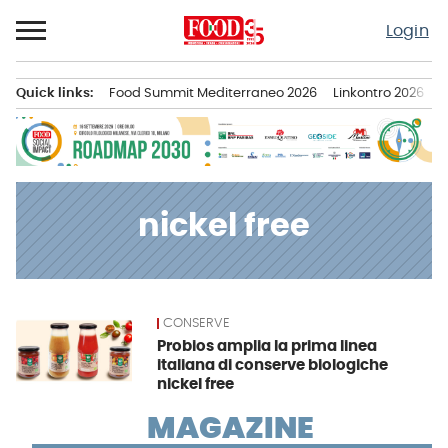
Passa
Login
al
contenuto
Quick links:
Food Summit Mediterraneo 2026
Linkontro 2026
F
Menu principale
nickel free
CONSERVE
News
Probios amplia la prima linea
italiana di conserve biologiche
nickel free
MAGAZINE