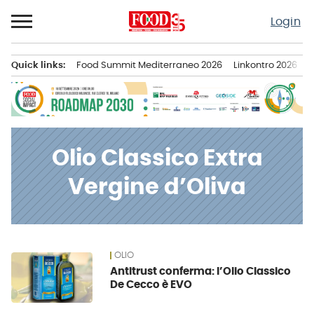
Passa
Login
al
contenuto
Quick links:
Food Summit Mediterraneo 2026
Linkontro 2026
F
Menu principale
Olio Classico Extra
Vergine d’Oliva
OLIO
News
Antitrust conferma: l’Olio Classico
De Cecco è EVO