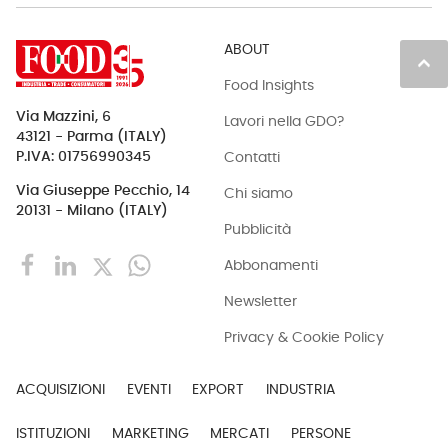
ABOUT
keyboard_arrow_up
Food Insights
Via Mazzini, 6
Lavori nella GDO?
43121 - Parma (ITALY)
Contatti
P.IVA: 01756990345
Via Giuseppe Pecchio, 14
Chi siamo
20131 - Milano (ITALY)
Pubblicità
Abbonamenti
Newsletter
Privacy & Cookie Policy
ACQUISIZIONI
EVENTI
EXPORT
INDUSTRIA
ISTITUZIONI
MARKETING
MERCATI
PERSONE