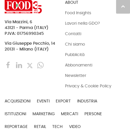
ABOUT
keyboard_arrow_up
Food Insights
Via Mazzini, 6
Lavori nella GDO?
43121 - Parma (ITALY)
Contatti
P.IVA: 01756990345
Via Giuseppe Pecchio, 14
Chi siamo
20131 - Milano (ITALY)
Pubblicità
Abbonamenti
Newsletter
Privacy & Cookie Policy
ACQUISIZIONI
EVENTI
EXPORT
INDUSTRIA
ISTITUZIONI
MARKETING
MERCATI
PERSONE
REPORTAGE
RETAIL
TECH
VIDEO