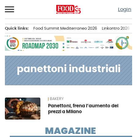
Passa
Login
al
contenuto
Quick links:
Food Summit Mediterraneo 2026
Linkontro 2026
F
Menu principale
panettoni industriali
BAKERY
News
Panettoni, frena l’aumento dei
prezzi a Milano
MAGAZINE