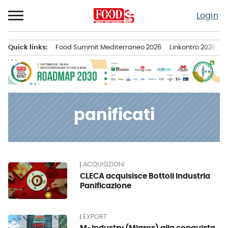
Passa
Login
al
contenuto
Quick links:
Food Summit Mediterraneo 2026
Linkontro 2026
F
Menu principale
panificati
ACQUISIZIONI
News
CLECA acquisisce Bottoli Industria
Panificazione
EXPORT