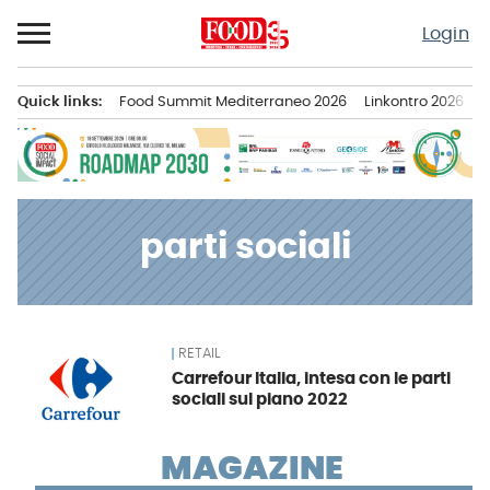
Passa
Login
al
contenuto
Quick links:
Food Summit Mediterraneo 2026
Linkontro 2026
F
Menu principale
parti sociali
RETAIL
News
Carrefour Italia, intesa con le parti
sociali sul piano 2022
MAGAZINE