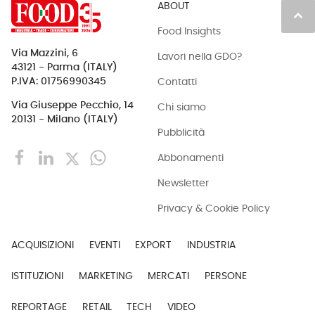
ABOUT
keyboard_arrow_up
Food Insights
Via Mazzini, 6
Lavori nella GDO?
43121 - Parma (ITALY)
Contatti
P.IVA: 01756990345
Via Giuseppe Pecchio, 14
Chi siamo
20131 - Milano (ITALY)
Pubblicità
Abbonamenti
Newsletter
Privacy & Cookie Policy
ACQUISIZIONI
EVENTI
EXPORT
INDUSTRIA
ISTITUZIONI
MARKETING
MERCATI
PERSONE
REPORTAGE
RETAIL
TECH
VIDEO