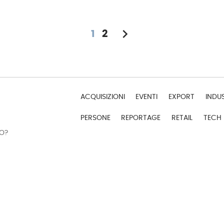
chevron_right
1
2
ACQUISIZIONI
EVENTI
EXPORT
INDU
PERSONE
REPORTAGE
RETAIL
TECH
DO?