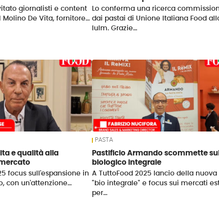
itato giornalisti e content
Lo conferma una ricerca commissio
l Molino De Vita, fornitore…
dai pastai di Unione Italiana Food all
Iulm. Grazie…
PASTA
a e qualità alla
Pastificio Armando scommette su
 mercato
biologico integrale
5 focus sull'espansione in
A TuttoFood 2025 lancio della nuova 
ero, con un'attenzione…
"bio integrale" e focus sui mercati est
per…