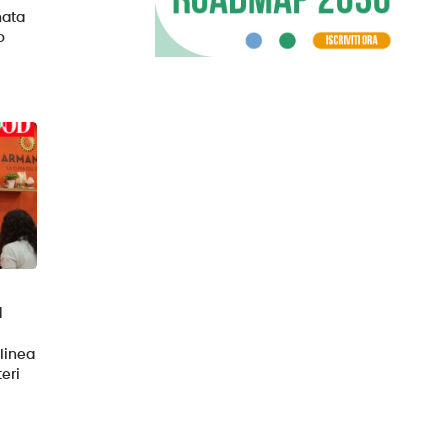
nata
o
l
linea
eri