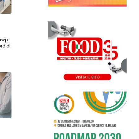
 mwp
rd di