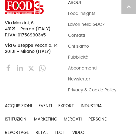
ABOUT
keyboard_arrow_up
Food Insights
Via Mazzini, 6
Lavori nella GDO?
43121 - Parma (ITALY)
Contatti
P.IVA: 01756990345
Via Giuseppe Pecchio, 14
Chi siamo
20131 - Milano (ITALY)
Pubblicità
Abbonamenti
Newsletter
Privacy & Cookie Policy
ACQUISIZIONI
EVENTI
EXPORT
INDUSTRIA
ISTITUZIONI
MARKETING
MERCATI
PERSONE
REPORTAGE
RETAIL
TECH
VIDEO