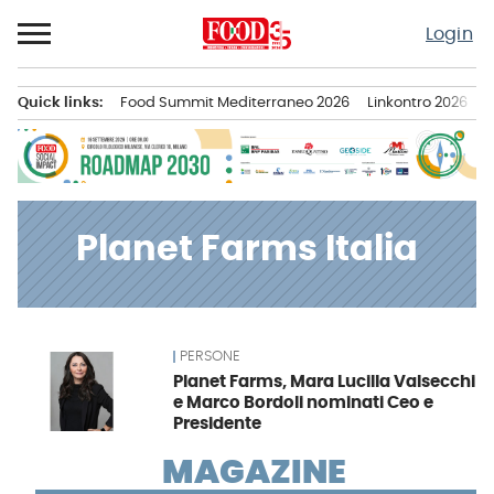
Passa
Login
al
contenuto
Quick links:
Food Summit Mediterraneo 2026
Linkontro 2026
F
Menu principale
Planet Farms Italia
PERSONE
News
Planet Farms, Mara Lucilla Valsecchi
e Marco Bordoli nominati Ceo e
Presidente
MAGAZINE