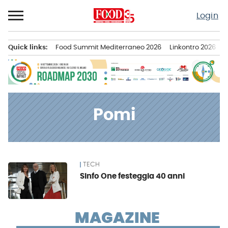
Passa
Login
al
contenuto
Quick links:
Food Summit Mediterraneo 2026
Linkontro 2026
F
Menu principale
Pomi
TECH
News
Sinfo One festeggia 40 anni
MAGAZINE