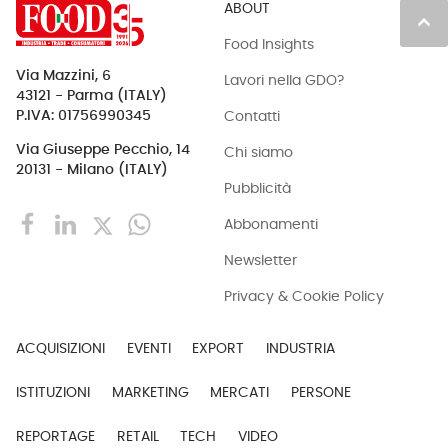
ABOUT
keyboard_arrow_up
Food Insights
Via Mazzini, 6
Lavori nella GDO?
43121 - Parma (ITALY)
Contatti
P.IVA: 01756990345
Via Giuseppe Pecchio, 14
Chi siamo
20131 - Milano (ITALY)
Pubblicità
Abbonamenti
Newsletter
Privacy & Cookie Policy
ACQUISIZIONI
EVENTI
EXPORT
INDUSTRIA
ISTITUZIONI
MARKETING
MERCATI
PERSONE
REPORTAGE
RETAIL
TECH
VIDEO