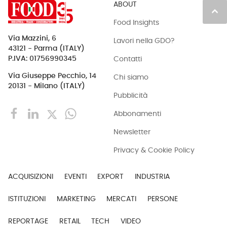
ABOUT
keyboard_arrow_up
Food Insights
Via Mazzini, 6
Lavori nella GDO?
43121 - Parma (ITALY)
Contatti
P.IVA: 01756990345
Via Giuseppe Pecchio, 14
Chi siamo
20131 - Milano (ITALY)
Pubblicità
Abbonamenti
Newsletter
Privacy & Cookie Policy
ACQUISIZIONI
EVENTI
EXPORT
INDUSTRIA
ISTITUZIONI
MARKETING
MERCATI
PERSONE
REPORTAGE
RETAIL
TECH
VIDEO