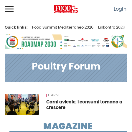
Passa
Login
al
contenuto
Quick links:
Food Summit Mediterraneo 2026
Linkontro 2026
F
Menu principale
Poultry Forum
CARNI
News
Carni avicole, i consumi tornano a
crescere
MAGAZINE