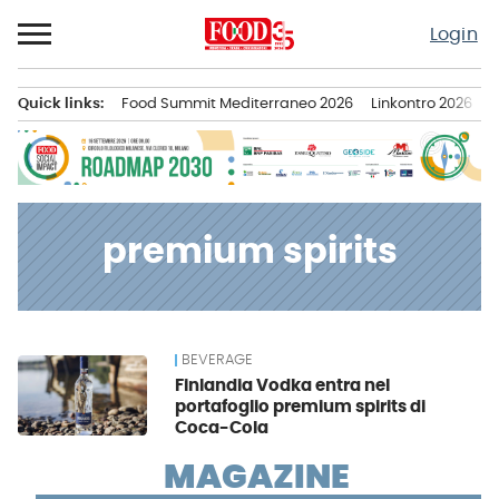
Passa
Login
al
contenuto
Quick links:
Food Summit Mediterraneo 2026
Linkontro 2026
F
Menu principale
premium spirits
BEVERAGE
News
Finlandia Vodka entra nel
portafoglio premium spirits di
Coca-Cola
MAGAZINE