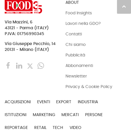
ABOUT
keyboard_arrow_up
Food Insights
Via Mazzini, 6
Lavori nella GDO?
43121 - Parma (ITALY)
Contatti
P.IVA: 01756990345
Via Giuseppe Pecchio, 14
Chi siamo
20131 - Milano (ITALY)
Pubblicità
Abbonamenti
Newsletter
Privacy & Cookie Policy
ACQUISIZIONI
EVENTI
EXPORT
INDUSTRIA
ISTITUZIONI
MARKETING
MERCATI
PERSONE
REPORTAGE
RETAIL
TECH
VIDEO