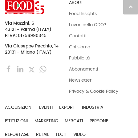
ABOUT
keyboard_arrow_up
Food Insights
Via Mazzini, 6
Lavori nella GDO?
43121 - Parma (ITALY)
Contatti
P.IVA: 01756990345
Via Giuseppe Pecchio, 14
Chi siamo
20131 - Milano (ITALY)
Pubblicità
Abbonamenti
Newsletter
Privacy & Cookie Policy
ACQUISIZIONI
EVENTI
EXPORT
INDUSTRIA
ISTITUZIONI
MARKETING
MERCATI
PERSONE
REPORTAGE
RETAIL
TECH
VIDEO