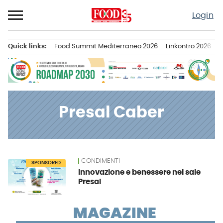
Passa
Login
al
contenuto
Quick links:
Food Summit Mediterraneo 2026
Linkontro 2026
F
Menu principale
Presal Caber
CONDIMENTI
News
SPONSORED
Innovazione e benessere nel sale
Presal
MAGAZINE