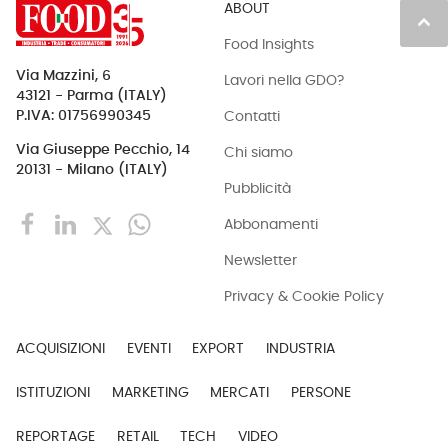
ABOUT
keyboard_arrow_up
Food Insights
Via Mazzini, 6
Lavori nella GDO?
43121 - Parma (ITALY)
Contatti
P.IVA: 01756990345
Via Giuseppe Pecchio, 14
Chi siamo
20131 - Milano (ITALY)
Pubblicità
Abbonamenti
Newsletter
Privacy & Cookie Policy
ACQUISIZIONI
EVENTI
EXPORT
INDUSTRIA
ISTITUZIONI
MARKETING
MERCATI
PERSONE
REPORTAGE
RETAIL
TECH
VIDEO