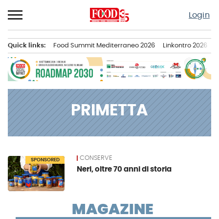
Passa
Login
al
contenuto
Quick links:
Food Summit Mediterraneo 2026
Linkontro 2026
F
Menu principale
PRIMETTA
CONSERVE
News
SPONSORED
Neri, oltre 70 anni di storia
MAGAZINE