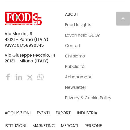
ABOUT
keyboard_arrow_up
Food Insights
Via Mazzini, 6
Lavori nella GDO?
43121 - Parma (ITALY)
Contatti
P.IVA: 01756990345
Via Giuseppe Pecchio, 14
Chi siamo
20131 - Milano (ITALY)
Pubblicità
Abbonamenti
Newsletter
Privacy & Cookie Policy
ACQUISIZIONI
EVENTI
EXPORT
INDUSTRIA
ISTITUZIONI
MARKETING
MERCATI
PERSONE