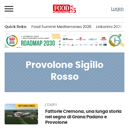
Passa
Login
al
contenuto
Quick links:
Food Summit Mediterraneo 2026
Linkontro 2026
F
Menu principale
Provolone Sigillo
Rosso
DAIRY
News
SPONSORED
Fattorie Cremona, una lunga storia
nel segno di Grana Padano e
Provolone