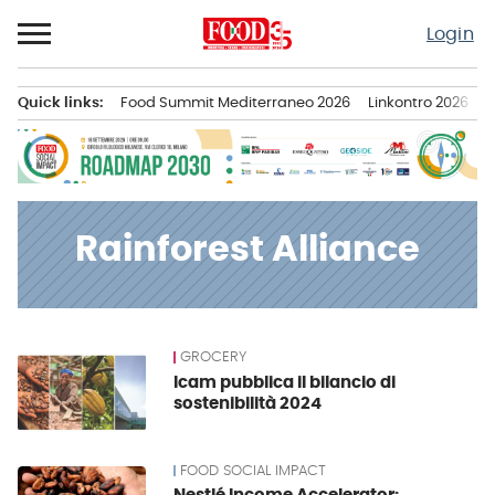
Passa
Login
al
contenuto
Quick links:
Food Summit Mediterraneo 2026
Linkontro 2026
F
Menu principale
Rainforest Alliance
GROCERY
News
Icam pubblica il bilancio di
sostenibilità 2024
FOOD SOCIAL IMPACT