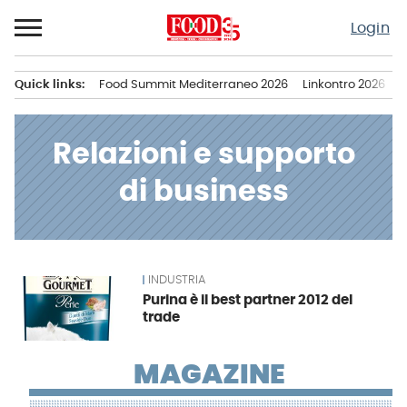
Passa
Login
al
contenuto
Quick links:
Food Summit Mediterraneo 2026
Linkontro 2026
F
Menu principale
Relazioni e supporto
di business
INDUSTRIA
News
Purina è il best partner 2012 del
trade
MAGAZINE