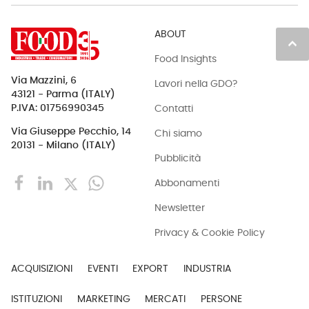
ABOUT
keyboard_arrow_up
Food Insights
Via Mazzini, 6
Lavori nella GDO?
43121 - Parma (ITALY)
Contatti
P.IVA: 01756990345
Via Giuseppe Pecchio, 14
Chi siamo
20131 - Milano (ITALY)
Pubblicità
Abbonamenti
Newsletter
Privacy & Cookie Policy
ACQUISIZIONI
EVENTI
EXPORT
INDUSTRIA
ISTITUZIONI
MARKETING
MERCATI
PERSONE