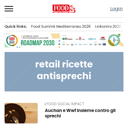
Passa
Login
al
contenuto
Quick links:
Food Summit Mediterraneo 2026
Linkontro 2026
F
Menu principale
retail ricette
antisprechi
FOOD SOCIAL IMPACT
News
Auchan e Wwf insieme contro gli
sprechi