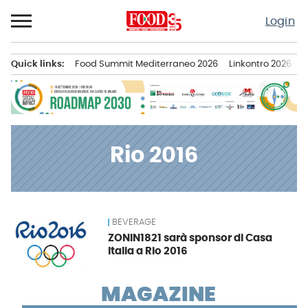
Passa
Login
al
contenuto
Quick links:
Food Summit Mediterraneo 2026
Linkontro 2026
F
Menu principale
Rio 2016
BEVERAGE
News
ZONIN1821 sarà sponsor di Casa
Italia a Rio 2016
MAGAZINE