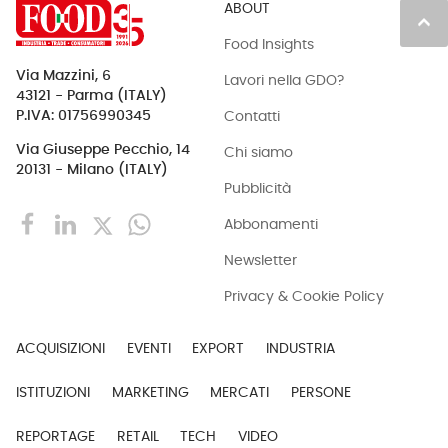
ABOUT
keyboard_arrow_up
Food Insights
Via Mazzini, 6
Lavori nella GDO?
43121 - Parma (ITALY)
Contatti
P.IVA: 01756990345
Via Giuseppe Pecchio, 14
Chi siamo
20131 - Milano (ITALY)
Pubblicità
Abbonamenti
Newsletter
Privacy & Cookie Policy
ACQUISIZIONI
EVENTI
EXPORT
INDUSTRIA
ISTITUZIONI
MARKETING
MERCATI
PERSONE
REPORTAGE
RETAIL
TECH
VIDEO