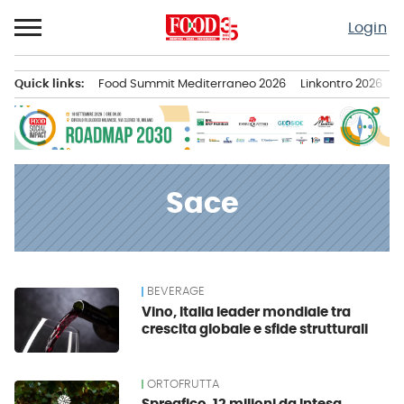
Passa
Login
al
contenuto
Quick links:
Food Summit Mediterraneo 2026
Linkontro 2026
F
Menu principale
Sace
BEVERAGE
News
Vino, Italia leader mondiale tra
crescita globale e sfide strutturali
ORTOFRUTTA