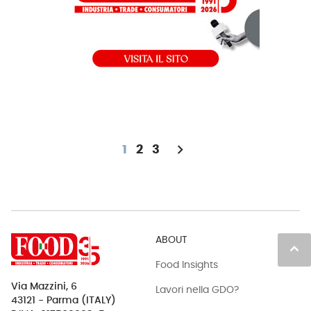
chevron_right
1
2
3
ABOUT
keyboard_arrow_up
Food Insights
Via Mazzini, 6
Lavori nella GDO?
43121 - Parma (ITALY)