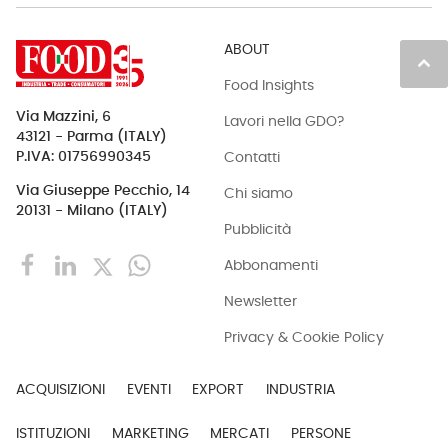
ABOUT
keyboard_arrow_up
Food Insights
Via Mazzini, 6
Lavori nella GDO?
43121 - Parma (ITALY)
Contatti
P.IVA: 01756990345
Via Giuseppe Pecchio, 14
Chi siamo
20131 - Milano (ITALY)
Pubblicità
Abbonamenti
Newsletter
Privacy & Cookie Policy
ACQUISIZIONI
EVENTI
EXPORT
INDUSTRIA
ISTITUZIONI
MARKETING
MERCATI
PERSONE