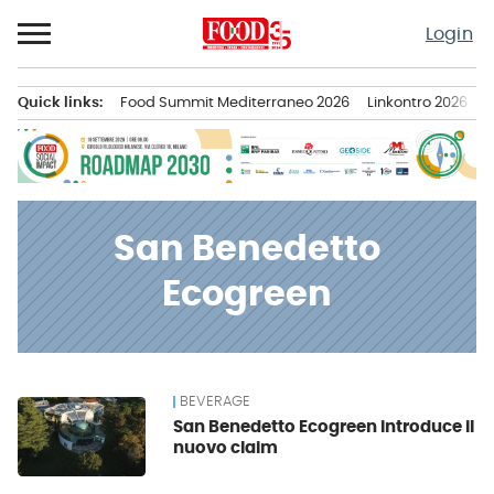
Passa
Login
al
contenuto
Quick links:
Food Summit Mediterraneo 2026
Linkontro 2026
F
Menu principale
San Benedetto
Ecogreen
BEVERAGE
News
San Benedetto Ecogreen introduce il
nuovo claim