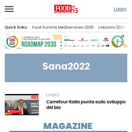
Passa
Login
al
contenuto
Quick links:
Food Summit Mediterraneo 2026
Linkontro 2026
F
Menu principale
Sana2022
VIDEO
News
Carrefour Italia punta sullo sviluppo
del bio
MAGAZINE