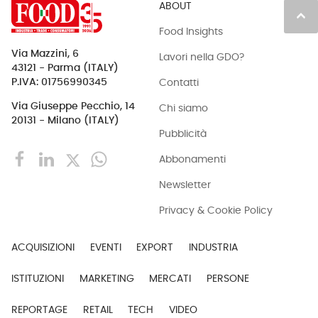
ABOUT
keyboard_arrow_up
Food Insights
Via Mazzini, 6
Lavori nella GDO?
43121 - Parma (ITALY)
Contatti
P.IVA: 01756990345
Via Giuseppe Pecchio, 14
Chi siamo
20131 - Milano (ITALY)
Pubblicità
Abbonamenti
Newsletter
Privacy & Cookie Policy
ACQUISIZIONI
EVENTI
EXPORT
INDUSTRIA
ISTITUZIONI
MARKETING
MERCATI
PERSONE
REPORTAGE
RETAIL
TECH
VIDEO