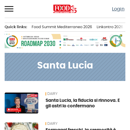
Passa
Login
al
contenuto
Quick links:
Food Summit Mediterraneo 2026
Linkontro 2026
F
Menu principale
Santa Lucia
DAIRY
News
Santa Lucia, la fiducia si rinnova. E
gli astri lo confermano
DAIRY