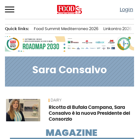
Passa
Login
al
contenuto
Quick links:
Food Summit Mediterraneo 2026
Linkontro 2026
F
Menu principale
Sara Consalvo
DAIRY
News
Ricotta di Bufala Campana, Sara
Consalvo è la nuova Presidente del
Consorzio
MAGAZINE