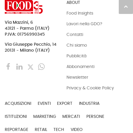
ABOUT
keyboard_arrow_up
Food Insights
Via Mazzini, 6
Lavori nella GDO?
43121 - Parma (ITALY)
Contatti
P.IVA: 01756990345
Via Giuseppe Pecchio, 14
Chi siamo
20131 - Milano (ITALY)
Pubblicità
Abbonamenti
Newsletter
Privacy & Cookie Policy
ACQUISIZIONI
EVENTI
EXPORT
INDUSTRIA
ISTITUZIONI
MARKETING
MERCATI
PERSONE
REPORTAGE
RETAIL
TECH
VIDEO