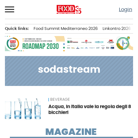
Passa
Login
al
contenuto
Quick links:
Food Summit Mediterraneo 2026
Linkontro 2026
F
Menu principale
sodastream
BEVERAGE
News
Acqua, in Italia vale la regola degli 8
bicchieri
MAGAZINE