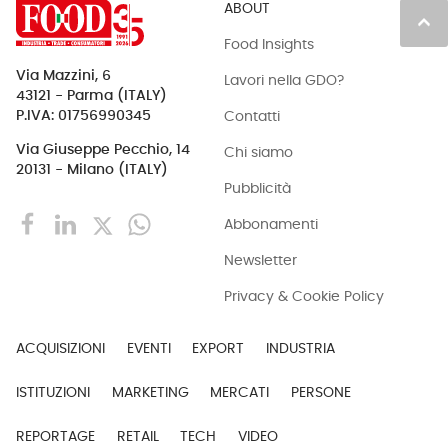
ABOUT
keyboard_arrow_up
Food Insights
Via Mazzini, 6
Lavori nella GDO?
43121 - Parma (ITALY)
Contatti
P.IVA: 01756990345
Via Giuseppe Pecchio, 14
Chi siamo
20131 - Milano (ITALY)
Pubblicità
Abbonamenti
Newsletter
Privacy & Cookie Policy
ACQUISIZIONI
EVENTI
EXPORT
INDUSTRIA
ISTITUZIONI
MARKETING
MERCATI
PERSONE
REPORTAGE
RETAIL
TECH
VIDEO