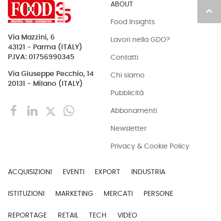
ABOUT
keyboard_arrow_up
Food Insights
Via Mazzini, 6
Lavori nella GDO?
43121 - Parma (ITALY)
Contatti
P.IVA: 01756990345
Via Giuseppe Pecchio, 14
Chi siamo
20131 - Milano (ITALY)
Pubblicità
Abbonamenti
Newsletter
Privacy & Cookie Policy
ACQUISIZIONI
EVENTI
EXPORT
INDUSTRIA
ISTITUZIONI
MARKETING
MERCATI
PERSONE
REPORTAGE
RETAIL
TECH
VIDEO