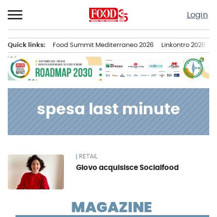
Passa
Login
al
contenuto
Quick links:
Food Summit Mediterraneo 2026
Linkontro 2026
F
Menu principale
spesa last minute
RETAIL
News
Glovo acquisisce Socialfood
MAGAZINE