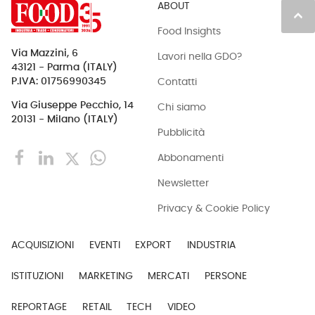
ABOUT
keyboard_arrow_up
Food Insights
Via Mazzini, 6
Lavori nella GDO?
43121 - Parma (ITALY)
Contatti
P.IVA: 01756990345
Via Giuseppe Pecchio, 14
Chi siamo
20131 - Milano (ITALY)
Pubblicità
Abbonamenti
Newsletter
Privacy & Cookie Policy
ACQUISIZIONI
EVENTI
EXPORT
INDUSTRIA
ISTITUZIONI
MARKETING
MERCATI
PERSONE
REPORTAGE
RETAIL
TECH
VIDEO