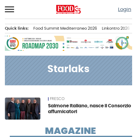
Passa
Login
al
contenuto
Quick links:
Food Summit Mediterraneo 2026
Linkontro 2026
F
Menu principale
Starlaks
FRESCO
News
Salmone italiano, nasce il Consorzio
affumicatori
MAGAZINE