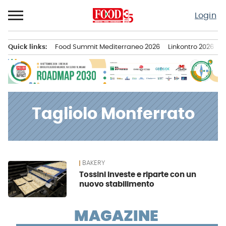
Passa
Login
al
contenuto
Quick links:
Food Summit Mediterraneo 2026
Linkontro 2026
F
Menu principale
Tagliolo Monferrato
BAKERY
News
Tossini investe e riparte con un
nuovo stabilimento
MAGAZINE