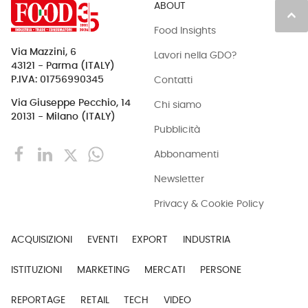
ABOUT
keyboard_arrow_up
Food Insights
Via Mazzini, 6
Lavori nella GDO?
43121 - Parma (ITALY)
Contatti
P.IVA: 01756990345
Via Giuseppe Pecchio, 14
Chi siamo
20131 - Milano (ITALY)
Pubblicità
Abbonamenti
Newsletter
Privacy & Cookie Policy
ACQUISIZIONI
EVENTI
EXPORT
INDUSTRIA
ISTITUZIONI
MARKETING
MERCATI
PERSONE
REPORTAGE
RETAIL
TECH
VIDEO