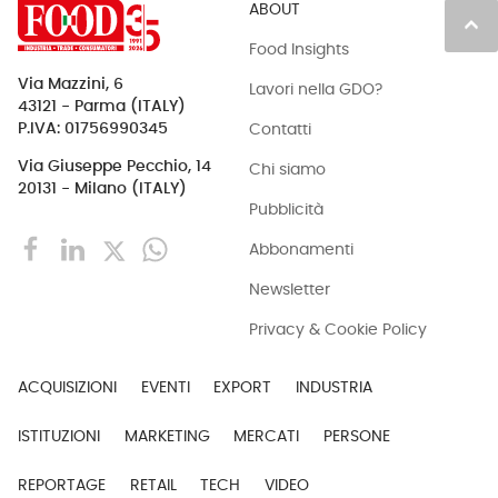
ABOUT
keyboard_arrow_up
Food Insights
Via Mazzini, 6
Lavori nella GDO?
43121 - Parma (ITALY)
Contatti
P.IVA: 01756990345
Via Giuseppe Pecchio, 14
Chi siamo
20131 - Milano (ITALY)
Pubblicità
Abbonamenti
Newsletter
Privacy & Cookie Policy
ACQUISIZIONI
EVENTI
EXPORT
INDUSTRIA
ISTITUZIONI
MARKETING
MERCATI
PERSONE
REPORTAGE
RETAIL
TECH
VIDEO