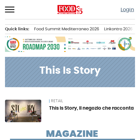
Passa
Login
al
contenuto
Quick links:
Food Summit Mediterraneo 2026
Linkontro 2026
F
Menu principale
This Is Story
RETAIL
News
This Is Story, il negozio che racconta
MAGAZINE