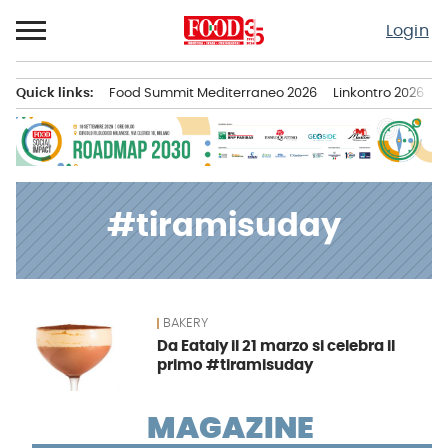
Passa
Login
al
contenuto
Quick links:
Food Summit Mediterraneo 2026
Linkontro 2026
F
Menu principale
#tiramisuday
BAKERY
News
Da Eataly il 21 marzo si celebra il
primo #tiramisuday
MAGAZINE