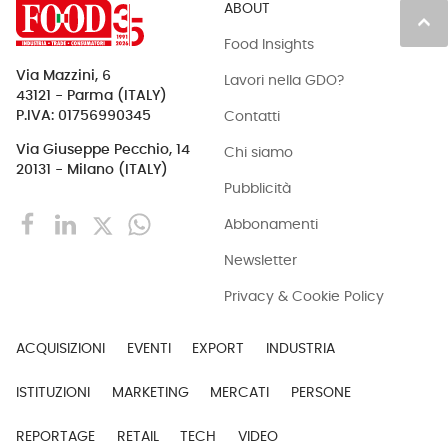
ABOUT
keyboard_arrow_up
Food Insights
Via Mazzini, 6
Lavori nella GDO?
43121 - Parma (ITALY)
Contatti
P.IVA: 01756990345
Via Giuseppe Pecchio, 14
Chi siamo
20131 - Milano (ITALY)
Pubblicità
Abbonamenti
Newsletter
Privacy & Cookie Policy
ACQUISIZIONI
EVENTI
EXPORT
INDUSTRIA
ISTITUZIONI
MARKETING
MERCATI
PERSONE
REPORTAGE
RETAIL
TECH
VIDEO