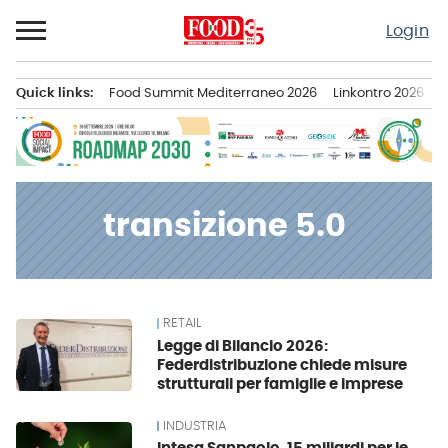
Passa
Login
al
contenuto
Quick links:
Food Summit Mediterraneo 2026
Linkontro 2026
F
Menu principale
transizione 5.0
RETAIL
News
Legge di Bilancio 2026:
Federdistribuzione chiede misure
strutturali per famiglie e imprese
INDUSTRIA