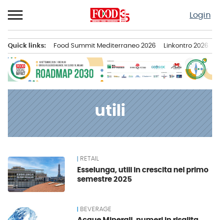
Passa
Login
al
contenuto
Quick links:
Food Summit Mediterraneo 2026
Linkontro 2026
F
Menu principale
utili
RETAIL
News
Esselunga, utili in crescita nel primo
semestre 2025
BEVERAGE