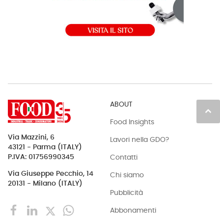
ABOUT
keyboard_arrow_up
Food Insights
Via Mazzini, 6
Lavori nella GDO?
43121 - Parma (ITALY)
Contatti
P.IVA: 01756990345
Via Giuseppe Pecchio, 14
Chi siamo
20131 - Milano (ITALY)
Pubblicità
Abbonamenti