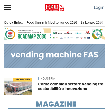
Passa
Login
al
contenuto
Quick links:
Food Summit Mediterraneo 2026
Linkontro 2026
F
Menu principale
vending machine FAS
INDUSTRIA
News
SPONSORED
Come cambia il settore Vending tra
sostenibilità e innovazione
MAGAZINE