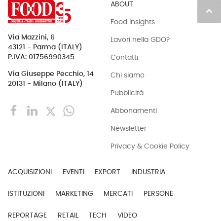
ABOUT
keyboard_arrow_up
Food Insights
Via Mazzini, 6
Lavori nella GDO?
43121 - Parma (ITALY)
Contatti
P.IVA: 01756990345
Via Giuseppe Pecchio, 14
Chi siamo
20131 - Milano (ITALY)
Pubblicità
Abbonamenti
Newsletter
Privacy & Cookie Policy
ACQUISIZIONI
EVENTI
EXPORT
INDUSTRIA
ISTITUZIONI
MARKETING
MERCATI
PERSONE
REPORTAGE
RETAIL
TECH
VIDEO