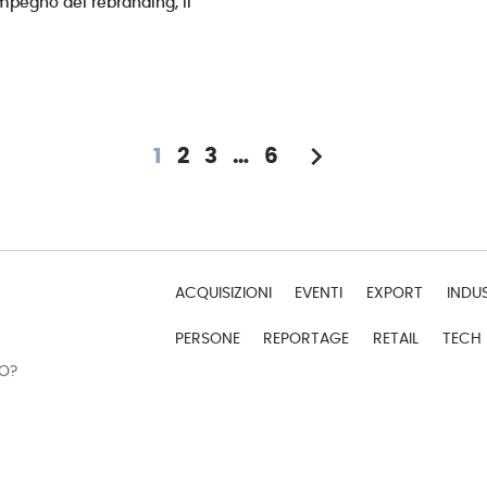
impegno del rebranding, il
chevron_right
1
2
3
…
6
ACQUISIZIONI
EVENTI
EXPORT
INDU
PERSONE
REPORTAGE
RETAIL
TECH
DO?