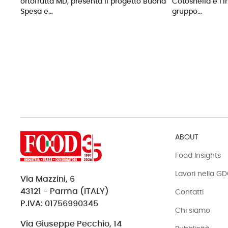
ortofrutta MD, presenta il progetto Buona
Cotosnella e l’
Spesa e…
gruppo…
ABOUT
Food Insights
Lavori nella G
Via Mazzini, 6
43121 - Parma (ITALY)
Contatti
P.IVA: 01756990345
Chi siamo
Via Giuseppe Pecchio, 14