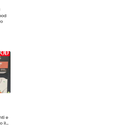
a
Food
vo
nti e
o il…