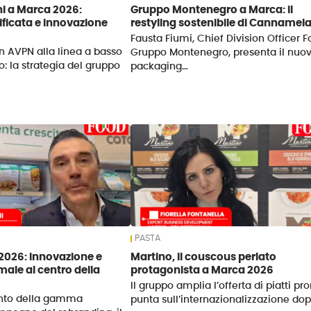
i a Marca 2026:
Gruppo Montenegro a Marca: il
tificata e innovazione
restyling sostenibile di Cannamel
Fausta Fiumi, Chief Division Officer 
n AVPN alla linea a basso
Gruppo Montenegro, presenta il nuo
o: la strategia del gruppo
packaging…
PASTA
 2026: innovazione e
Martino, il couscous perlato
ale al centro della
protagonista a Marca 2026
Il gruppo amplia l’offerta di piatti pro
ento della gamma
punta sull’internazionalizzazione dop