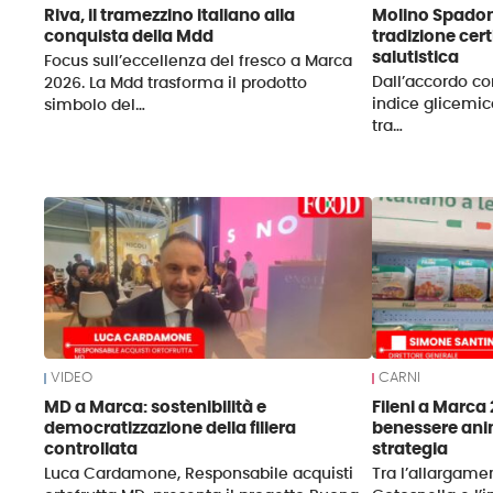
Riva, il tramezzino italiano alla
Molino Spadon
conquista della Mdd
tradizione cer
salutistica
Focus sull’eccellenza del fresco a Marca
Dall’accordo co
2026. La Mdd trasforma il prodotto
indice glicemic
simbolo del…
tra…
VIDEO
CARNI
MD a Marca: sostenibilità e
Fileni a Marca
democratizzazione della filiera
benessere anim
controllata
strategia
Luca Cardamone, Responsabile acquisti
Tra l’allargam