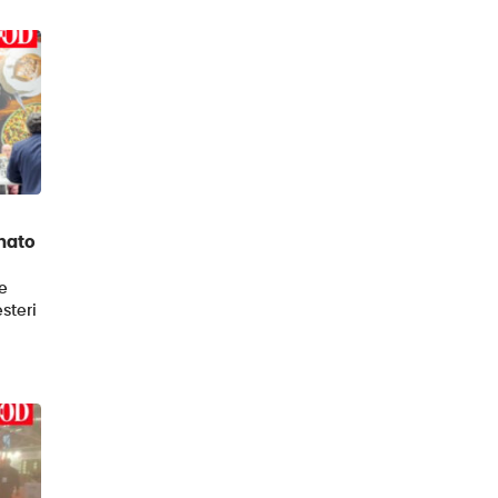
anato
e
steri