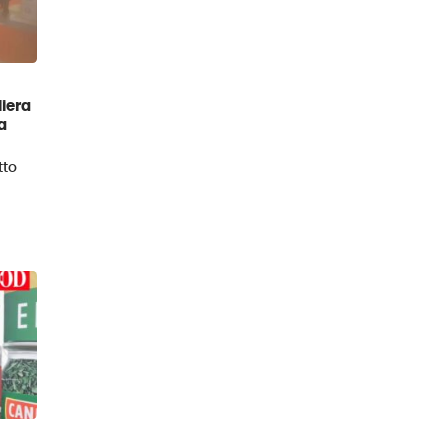
liera
a
tto