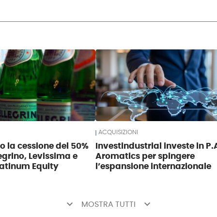
ACQUISIZIONI
so la cessione del 50%
Investindustrial investe in P.
egrino, Levissima e
Aromatics per spingere
atinum Equity
l’espansione internazionale
keyboard_arrow_down
keyboard_arrow_down
MOSTRA TUTTI