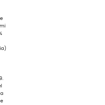
le
umi
%
ia)
9.
l
na
ne