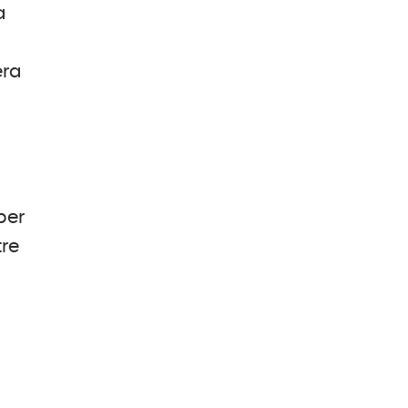
a
era
per
tre