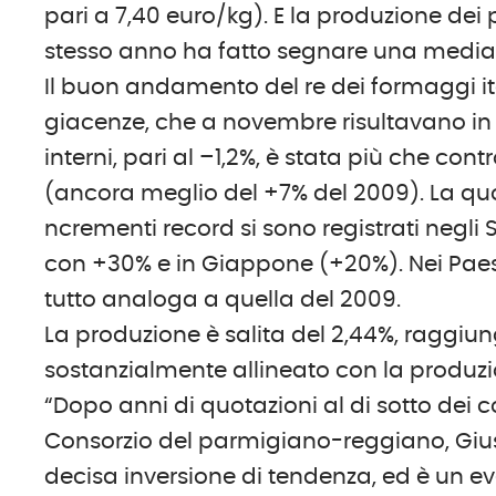
pari a 7,40 euro/kg). E la produzione dei
stesso anno ha fatto segnare una media 
Il buon andamento del re dei formaggi i
giacenze, che a novembre risultavano in c
interni, pari al –1,2%, è stata più che con
(ancora meglio del +7% del 2009). La quot
ncrementi record si sono registrati negl
con +30% e in Giappone (+20%). Nei Paesi U
tutto analoga a quella del 2009.
La produzione è salita del 2,44%, raggi
sostanzialmente allineato con la produzio
“Dopo anni di quotazioni al di sotto dei c
Consorzio del parmigiano-reggiano, Gius
decisa inversione di tendenza, ed è un eve