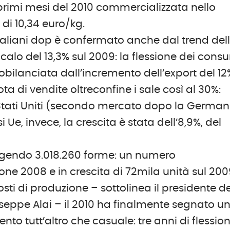
 primi mesi del 2010 commercializzata nello
di 10,34 euro/kg.
taliani dop è confermato anche dal trend del
alo del 13,3% sul 2009: la flessione dei cons
trobilanciata dall’incremento dell’export del 12
a di vendite oltreconfine i sale così al 30%:
i Stati Uniti (secondo mercato dopo la German
e, invece, la crescita è stata dell’8,9%, del
ungendo 3.018.260 forme: un numero
ne 2008 e in crescita di 72mila unità sul 200
osti di produzione – sottolinea il presidente de
eppe Alai – il 2010 ha finalmente segnato u
nto tutt’altro che casuale: tre anni di flessio