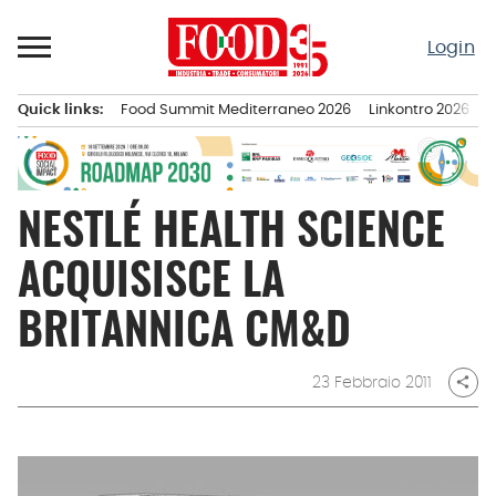
Passa
al
Login
contenuto
Quick links:
Food Summit Mediterraneo 2026
Linkontro 2026
F
Menu principale
NESTLÉ HEALTH SCIENCE
ACQUISISCE LA
BRITANNICA CM&D
23 Febbraio 2011
share