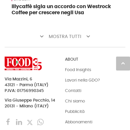
illycaffè sigla un accordo con Westrock
Coffee per crescere negli Usa
keyboard_arrow_down
keyboard_arrow_down
MOSTRA TUTTI
ABOUT
keyboard_arrow_up
Food Insights
Via Mazzini, 6
Lavori nella GDO?
43121 - Parma (ITALY)
Contatti
P.IVA: 01756990345
Via Giuseppe Pecchio, 14
Chi siamo
20131 - Milano (ITALY)
Pubblicità
Abbonamenti