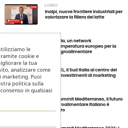
VIDEO
Inalpi, nuove frontiere industriali per
valorizzare la filiera del latte
VIDEO
Stef Italia, un network
multitemperatura europeo per la
utilizziamo le
filiera agroalimentare
tramite cookie e
igliorare la tua
VIDEO
sito, analizzare come
Media XL, il Sud Italia al centro dei
di marketing. Puoi
grandi investimenti di marketing
stra politica sulla
o consenso in qualsiasi
EVENTI
Food Summit Mediterraneo, il futuro
dell’agroalimentare italiano è
all’estero
EVENTI