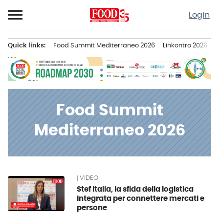
Passa
Login
al
contenuto
Quick links:
Food Summit Mediterraneo 2026
Linkontro 2026
F
Menu principale
Food Summit
Mediterraneo 2026
VIDEO
News
Stef Italia, la sfida della logistica
integrata per connettere mercati e
persone