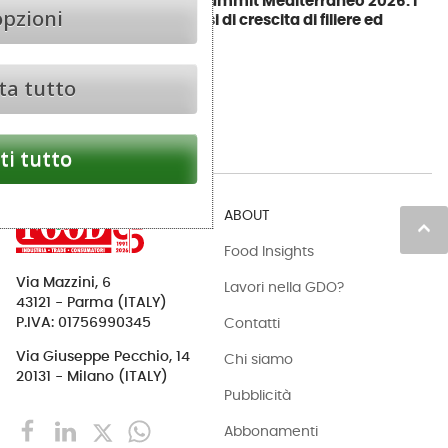
Food Summit Mediterraneo 2026: i
opzioni
percorsi di crescita di filiere ed
export
ta tutto
i tutto
ABOUT
keyboard_arrow_up
Food Insights
Via Mazzini, 6
Lavori nella GDO?
43121 - Parma (ITALY)
Contatti
P.IVA: 01756990345
Via Giuseppe Pecchio, 14
Chi siamo
20131 - Milano (ITALY)
Pubblicità
Abbonamenti