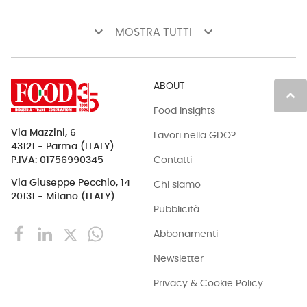
keyboard_arrow_down
keyboard_arrow_down
MOSTRA TUTTI
ABOUT
keyboard_arrow_up
Food Insights
Via Mazzini, 6
Lavori nella GDO?
43121 - Parma (ITALY)
Contatti
P.IVA: 01756990345
Via Giuseppe Pecchio, 14
Chi siamo
20131 - Milano (ITALY)
Pubblicità
Abbonamenti
Newsletter
Privacy & Cookie Policy