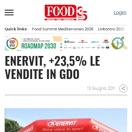
Passa
al
Login
contenuto
Quick links:
Food Summit Mediterraneo 2026
Linkontro 2026
F
Menu principale
ENERVIT, +23,5% LE
VENDITE IN GDO
13 Giugno 2011
share