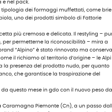
 e nel pack.
la tipologia dei formaggi muffettati, come brie
la, uno dei prodotti simbolo di Fattorie
etta più cremosa e delicata. Il restyling – pu
o, per permetterne la riconoscibilità – mira a
l brand “Alpino” è stato rinnovato ma conserva 
ome il richiamo al territorio d’origine – le Alpi
rma la presenza del prodotto nudo, per quanto
anco, che garantisce la traspirazione del
le da questo mese in gdo con il nuovo peso d
870 a Caramagna Piemonte (Cn), a un passo dal