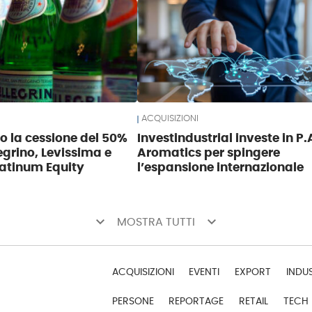
ACQUISIZIONI
so la cessione del 50%
Investindustrial investe in P.
egrino, Levissima e
Aromatics per spingere
atinum Equity
l’espansione internazionale
keyboard_arrow_down
keyboard_arrow_down
MOSTRA TUTTI
ACQUISIZIONI
EVENTI
EXPORT
INDU
PERSONE
REPORTAGE
RETAIL
TECH