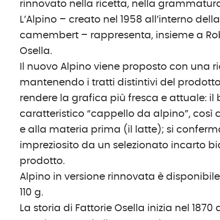
rinnovato nella ricetta, nella grammatura
L’Alpino – creato nel 1958 all’interno del
camembert – rappresenta, insieme a Robio
Osella.
Il nuovo Alpino viene proposto con una ric
mantenendo i tratti distintivi del prodott
rendere la grafica più fresca e attuale: i
caratteristico “cappello da alpino”, così c
e alla materia prima (il latte); si confe
impreziosito da un selezionato incarto bi
prodotto.
Alpino in versione rinnovata è disponibi
110 g.
La storia di Fattorie Osella inizia nel 1