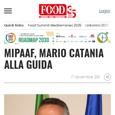
Passa
al
Login
contenuto
Quick links:
Food Summit Mediterraneo 2026
Linkontro 2026
F
Menu principale
MIPAAF, MARIO CATANIA
ALLA GUIDA
17 Novembre 2011
share