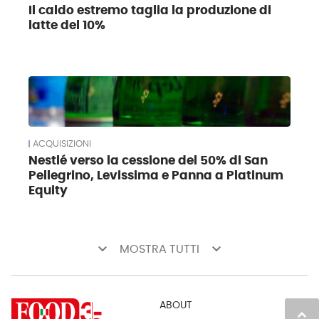
Il caldo estremo taglia la produzione di
latte del 10%
ACQUISIZIONI
Nestlé verso la cessione del 50% di San
Pellegrino, Levissima e Panna a Platinum
Equity
keyboard_arrow_down
keyboard_arrow_down
MOSTRA TUTTI
ABOUT
keyboard_arrow_up