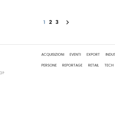
chevron_right
1
2
3
ACQUISIZIONI
EVENTI
EXPORT
INDU
PERSONE
REPORTAGE
RETAIL
TECH
DO?