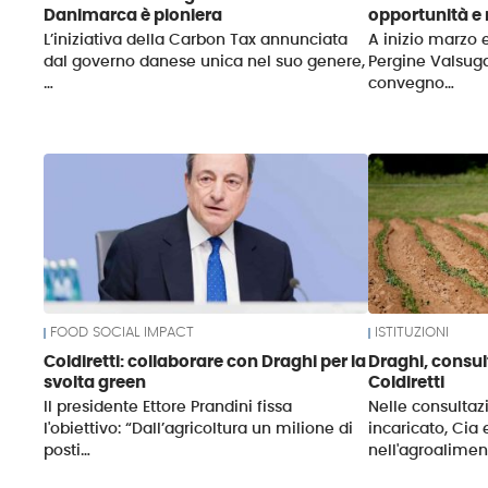
Danimarca è pioniera
opportunità e 
L’iniziativa della Carbon Tax annunciata
A inizio marzo 
dal governo danese unica nel suo genere,
Pergine Valsug
…
convegno…
FOOD SOCIAL IMPACT
ISTITUZIONI
Coldiretti: collaborare con Draghi per la
Draghi, consul
svolta green
Coldiretti
Il presidente Ettore Prandini fissa
Nelle consultaz
l'obiettivo: “Dall’agricoltura un milione di
incaricato, Cia 
posti…
nell'agroalime