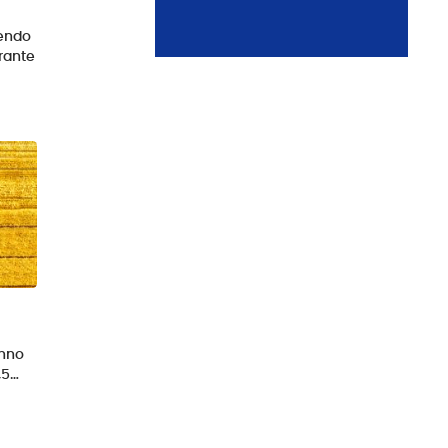
tendo
rante
anno
,5…