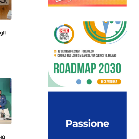
gli
iù