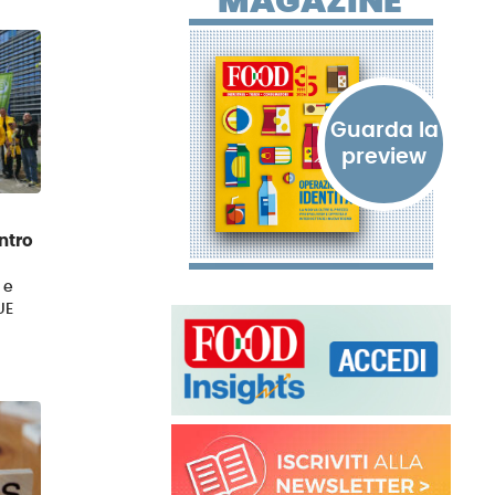
MAGAZINE
ntro
 e
UE