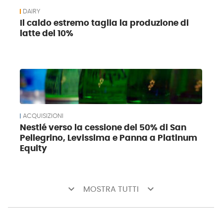
DAIRY
Il caldo estremo taglia la produzione di
latte del 10%
ACQUISIZIONI
Nestlé verso la cessione del 50% di San
Pellegrino, Levissima e Panna a Platinum
Equity
keyboard_arrow_down
keyboard_arrow_down
MOSTRA TUTTI