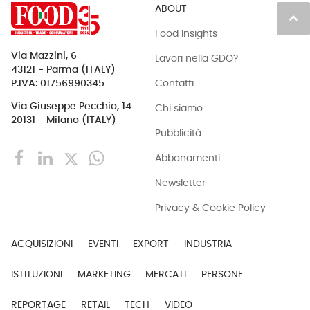
ABOUT
keyboard_arrow_up
Food Insights
Via Mazzini, 6
Lavori nella GDO?
43121 - Parma (ITALY)
Contatti
P.IVA: 01756990345
Via Giuseppe Pecchio, 14
Chi siamo
20131 - Milano (ITALY)
Pubblicità
Abbonamenti
Newsletter
Privacy & Cookie Policy
ACQUISIZIONI
EVENTI
EXPORT
INDUSTRIA
ISTITUZIONI
MARKETING
MERCATI
PERSONE
REPORTAGE
RETAIL
TECH
VIDEO