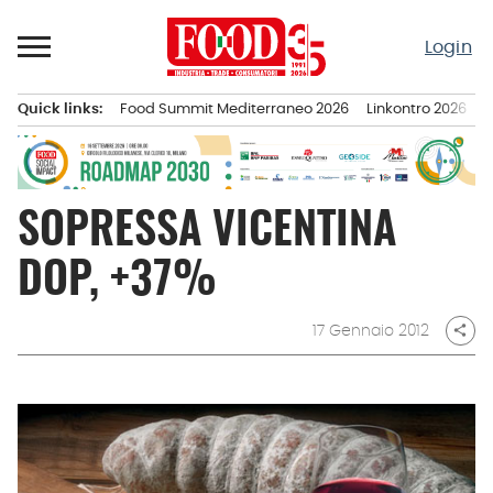
Passa
al
Login
contenuto
Quick links:
Food Summit Mediterraneo 2026
Linkontro 2026
F
Menu principale
SOPRESSA VICENTINA
DOP, +37%
17 Gennaio 2012
share