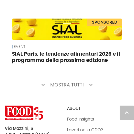
SPONSORED
EVENTI
SIAL Paris, le tendenze alimentari 2026 e il
programma della prossima edizione
keyboard_arrow_down
keyboard_arrow_down
MOSTRA TUTTI
ABOUT
keyboard_arrow_up
Food Insights
Via Mazzini, 6
Lavori nella GDO?