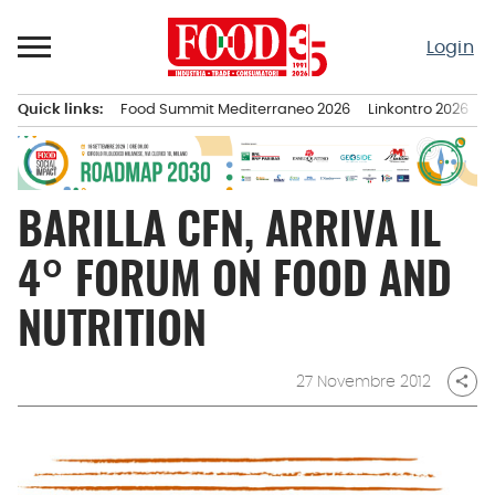
Passa
al
Login
contenuto
Quick links:
Food Summit Mediterraneo 2026
Linkontro 2026
F
Menu principale
BARILLA CFN, ARRIVA IL
4° FORUM ON FOOD AND
NUTRITION
27 Novembre 2012
share