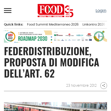
Passa
al
Login
contenuto
Quick links:
Food Summit Mediterraneo 2026
Linkontro 2026
F
Menu principale
FEDERDISTRIBUZIONE,
PROPOSTA DI MODIFICA
DELL’ART. 62
23 Novembre 2012
share