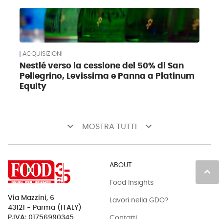
ACQUISIZIONI
Nestlé verso la cessione del 50% di San
Pellegrino, Levissima e Panna a Platinum
Equity
keyboard_arrow_down
keyboard_arrow_down
MOSTRA TUTTI
ABOUT
keyboard_arrow_up
Food Insights
Via Mazzini, 6
Lavori nella GDO?
43121 - Parma (ITALY)
Contatti
P.IVA: 01756990345