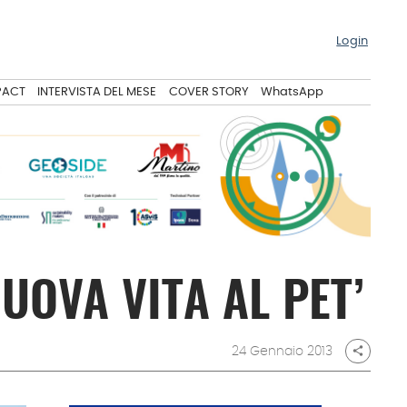
Login
PACT
INTERVISTA DEL MESE
COVER STORY
WhatsApp
UOVA VITA AL PET’
24 Gennaio 2013
share