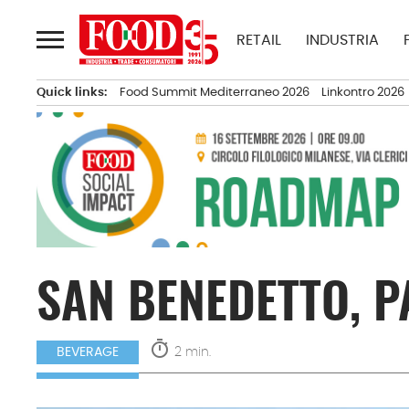
Passa
al
RETAIL
INDUSTRIA
contenuto
Quick links:
Food Summit Mediterraneo 2026
Linkontro 2026
SAN BENEDETTO, P
timer
2 min.
BEVERAGE