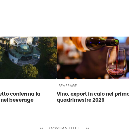
BEVERAGE
tto conferma la
Vino, export in calo nel prim
 nel beverage
quadrimestre 2026
keyboard_arrow_down
keyboard_arrow_down
MOSTRA TUTTI