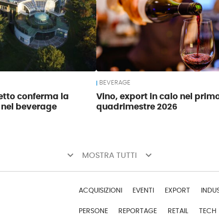
BEVERAGE
tto conferma la
Vino, export in calo nel prim
 nel beverage
quadrimestre 2026
keyboard_arrow_down
keyboard_arrow_down
MOSTRA TUTTI
ACQUISIZIONI
EVENTI
EXPORT
INDU
PERSONE
REPORTAGE
RETAIL
TECH