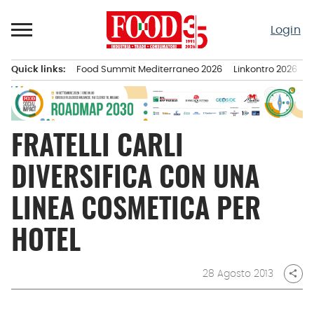
Passa
al
Login
contenuto
Quick links:
Food Summit Mediterraneo 2026
Linkontro 2026
F
Menu principale
FRATELLI CARLI
DIVERSIFICA CON UNA
LINEA COSMETICA PER
HOTEL
28 Agosto 2013
share