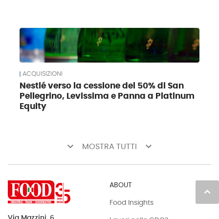
ACQUISIZIONI
Nestlé verso la cessione del 50% di San
Pellegrino, Levissima e Panna a Platinum
Equity
keyboard_arrow_down
keyboard_arrow_down
MOSTRA TUTTI
ABOUT
keyboard_arrow_up
Food Insights
Via Mazzini, 6