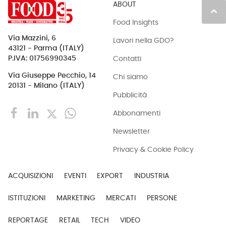
ABOUT
keyboard_arrow_up
Food Insights
Via Mazzini, 6
Lavori nella GDO?
43121 - Parma (ITALY)
Contatti
P.IVA: 01756990345
Via Giuseppe Pecchio, 14
Chi siamo
20131 - Milano (ITALY)
Pubblicità
Abbonamenti
Newsletter
Privacy & Cookie Policy
ACQUISIZIONI
EVENTI
EXPORT
INDUSTRIA
ISTITUZIONI
MARKETING
MERCATI
PERSONE
REPORTAGE
RETAIL
TECH
VIDEO