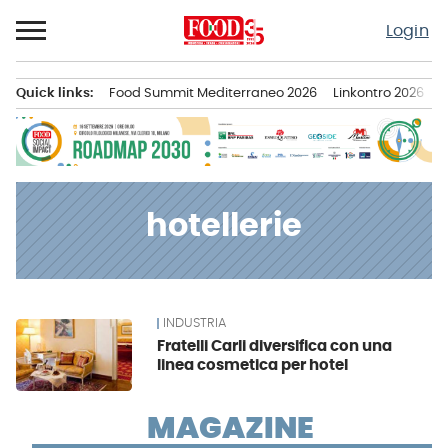
Passa
Login
al
contenuto
Quick links:
Food Summit Mediterraneo 2026
Linkontro 2026
F
Menu principale
hotellerie
INDUSTRIA
News
Fratelli Carli diversifica con una
linea cosmetica per hotel
MAGAZINE