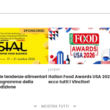
SPONSORED
EVENTI
 le tendenze alimentari
Italian Food Awards USA 202
programma della
ecco tutti i Vincitori
dizione
keyboard_arrow_down
keyboard_arrow_down
MOSTRA TUTTI