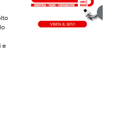
lto
lo
i e