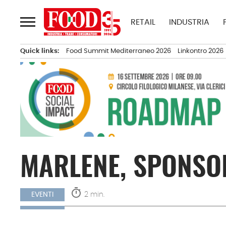
Passa
al
RETAIL
INDUSTRIA
contenuto
Quick links:
Food Summit Mediterraneo 2026
Linkontro 2026
MARLENE, SPONSO
timer
2 min.
EVENTI