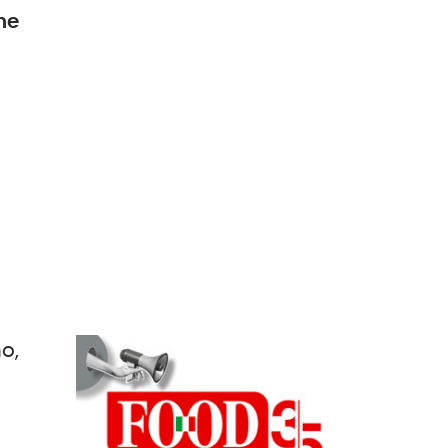
ne
o,
i