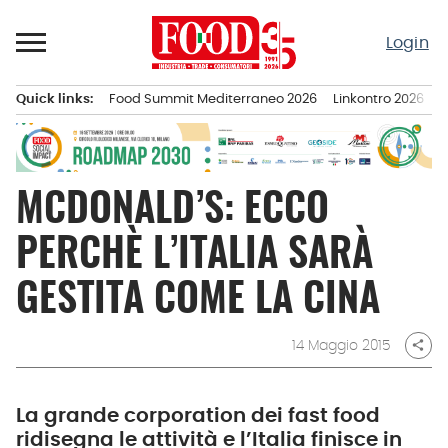
Passa
al
Login
contenuto
Quick links:
Food Summit Mediterraneo 2026
Linkontro 2026
F
Menu principale
MCDONALD’S: ECCO
PERCHÈ L’ITALIA SARÀ
GESTITA COME LA CINA
14 Maggio 2015
share
La grande corporation dei fast food
ridisegna le attività e l’Italia finisce in