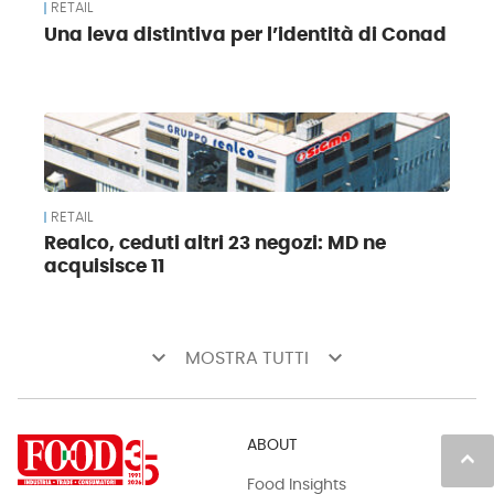
RETAIL
Una leva distintiva per l’identità di Conad
RETAIL
Realco, ceduti altri 23 negozi: MD ne
acquisisce 11
keyboard_arrow_down
keyboard_arrow_down
MOSTRA TUTTI
ABOUT
keyboard_arrow_up
Food Insights