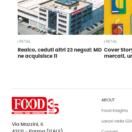
RETAIL
RETAIL
Realco, ceduti altri 23 negozi: MD
Cover Story
ne acquisisce 11
mercati, u
ABOUT
Food Insights
Lavori nella G
Via Mazzini, 6
43121 - Parma (ITALY)
Contatti