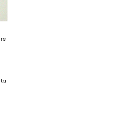
are
e
rta