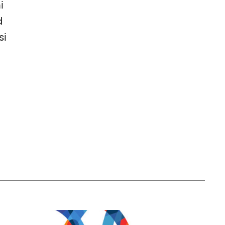
i
d
si