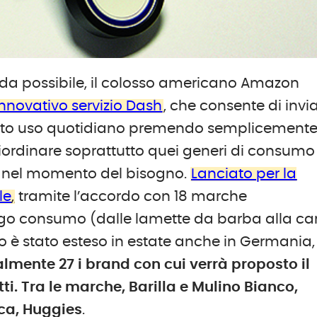
oda possibile, il colosso americano Amazon
innovativo servizio Dash
, che consente di invi
 alto uso quotidiano premendo semplicement
iordinare soprattutto quei generi di consumo
o nel momento del bisogno.
Lanciato per la
le
,
tramite l’accordo con 18 marche
argo consumo (dalle lamette da barba alla ca
vizio è stato esteso in estate anche in Germania,
ialmente 27 i brand con cui verrà proposto il
tti. Tra le marche, Barilla e Mulino Bianco,
ica, Huggies
.