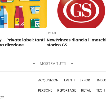
RETAIL
 – Private label: tanti
NewPrinces rilancia il march
na direzione
storico GS
keyboard_arrow_down
keyboard_arrow_down
MOSTRA TUTTI
ACQUISIZIONI
EVENTI
EXPORT
INDU
PERSONE
REPORTAGE
RETAIL
TECH
DO?