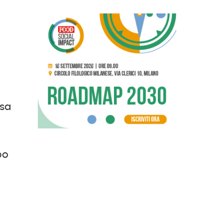
esa
po