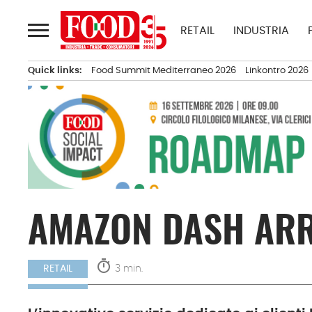
Passa
al
RETAIL
INDUSTRIA
contenuto
Quick links:
Food Summit Mediterraneo 2026
Linkontro 2026
AMAZON DASH ARRI
timer
3 min.
RETAIL